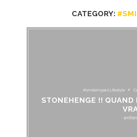
CATEGORY:
#SMI
#smileimpact Lifestyle
C
STONEHENGE !! QUAND L
VRA
writte