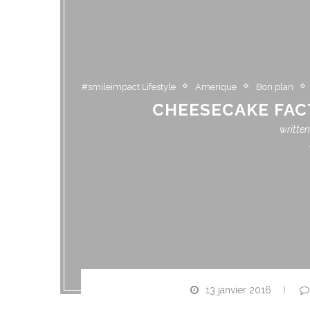
#smileimpact Lifestyle
Amerique
Bon plan
CHEESECAKE FAC
writte
13 janvier 2016