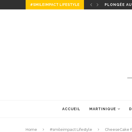
#SMILEIMPACT LIFESTYLE
CHEESECAKE
ACCUEIL
MARTINIQUE
D
Home
#smileimpact Lifestyle
CheeseCake Fa