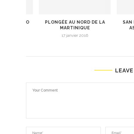
ANCISCO
PLONGÉE AU NORD DE LA
SAN FRA
MARTINIQUE
ASBUR
6
17 janvier 2016
10
LEAVE