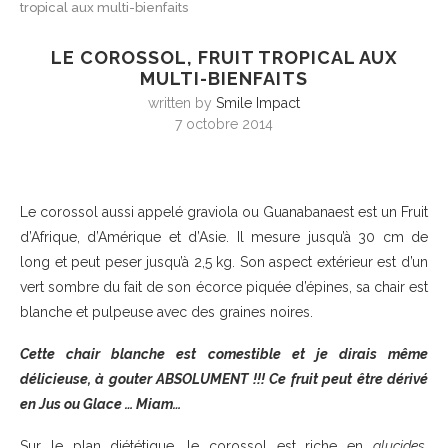
tropical aux multi-bienfaits
LE COROSSOL, FRUIT TROPICAL AUX
MULTI-BIENFAITS
written by
Smile Impact
7 octobre 2014
Le corossol aussi appelé graviola ou Guanabanaest est un Fruit
d’Afrique, d’Amérique et d’Asie. Il mesure jusqu’à
30 cm
de
long et peut peser jusqu’à
2,5 kg
. Son aspect extérieur est d’un
vert sombre du fait de son écorce piquée d’épines, sa chair est
blanche et pulpeuse avec des graines noires.
Cette chair blanche est comestible et je dirais même
délicieuse, à gouter ABSOLUMENT !!! Ce fruit peut être dérivé
en Jus ou Glace … Miam…
Sur le plan diététique, le corossol est riche en
glucides
,